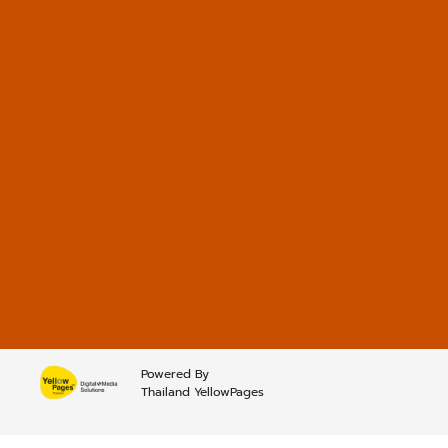
Powered By
Thailand YellowPages