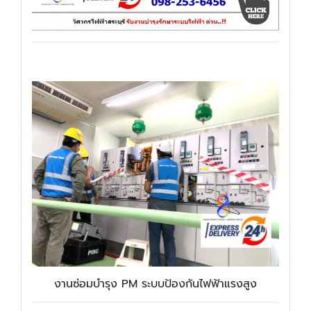
งานซ่อมบำรุง PM ระบบป้องกันไฟฟ้าแรงสูง