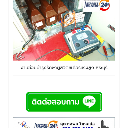
งานซ่อมบำรุงรักษาตู้สวิตช์เกียร์แรงสูง สระบุรี